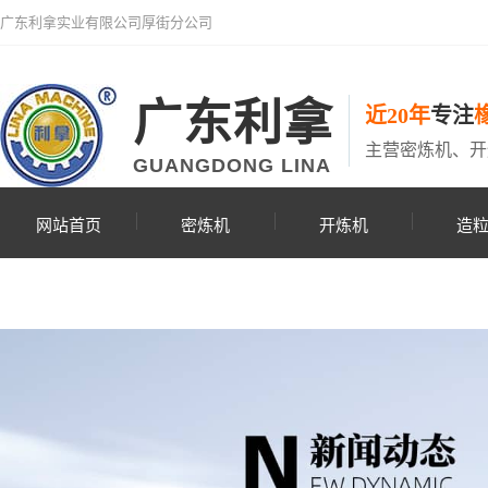
广东利拿实业有限公司厚街分公司
广东利拿
近20年
专注
主营密炼机、开
GUANGDONG LINA
网站首页
密炼机
开炼机
造
联系利拿