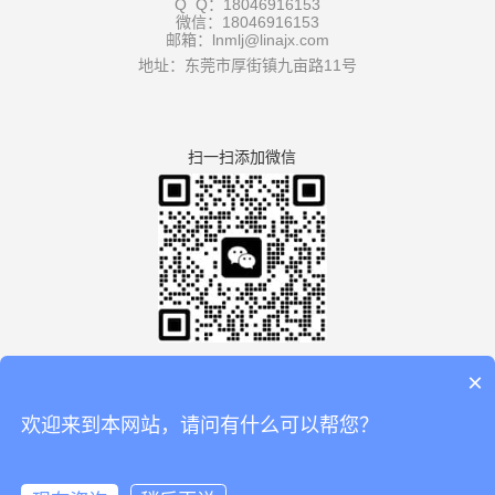
Q Q：18046916153
微信：18046916153
邮箱：lnmlj@linajx.com
地址：东莞市厚街镇九亩路11号
扫一扫添加微信
×
欢迎来到本网站，请问有什么可以帮您？
版权所有：广东利拿实业有限公司厚街分公司 【
谷歌地图
】
备案号：
粤ICP备08110834号