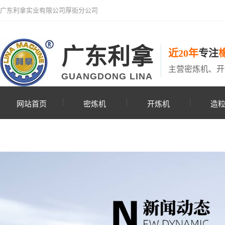
广东利拿实业有限公司厚街分公司
广东利拿
近20年
专注
主营密炼机、开
GUANGDONG LINA
网站首页
密炼机
开炼机
造
联系利拿