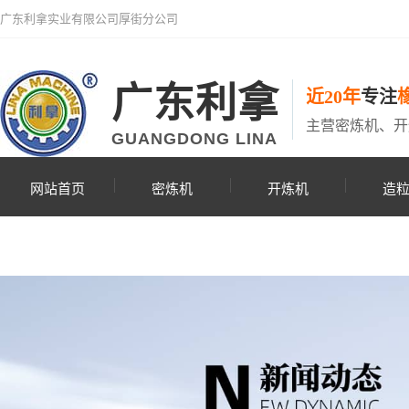
广东利拿实业有限公司厚街分公司
广东利拿
近20年
专注
主营密炼机、开
GUANGDONG LINA
网站首页
密炼机
开炼机
造
联系利拿