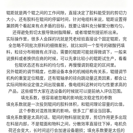
辊距就是两个辊之间的工作间隙，直接决定了胶料能受到的剪切力
大小，还有胶料在辊间的停留时间，针对电缆料来说，辊距设置得
兼顾两个看起来有点矛盾的目标，既要让填料充分解聚分散均匀，
还得避免剪切太狠导致树脂降解，或者增塑剂提前析出来。
实际操作里，很多人会踩的坑就是凭老经验直接设个固定辊距，完
全忽略不同批次原料的细微差别，就比如同一个型号的碳酸钙填
料，粒径分布稍微有点浮动，需要的辊距可能就得微调下，一般来
说换料或者换供应商的时候，可以先拿比较小的辊距试生产，看看
包辊状态还有出料的均匀性，再慢慢调到稳定的区间里。
另外辊距的调节精度，也跟设备本身的机械结构有关系，辊缝调节
机构的重复定位精度，还有辊轴承的径向跳动量这类因素，都会让
实际间隙和设定值之间出现偏差，像电缆料这种对均匀性要求高的
产品，这些细节大家在选设备的时候就可以提前纳入评估范围。
填充系数，很容易被忽略的影响批次稳定性的参数
填充系数就是一次投到辊间的胶料体积，和辊间理论容量的比值，
这个参数对混炼效果的影响，很多工厂都没当回事。
填充系数要是太高的话，辊间的物料层就变厚，剪切作用更多出现
在料层内部，不是辊面和物料之间，分散效率直接往下掉，电机负
荷还会变大，长时间运行会加速设备磨损；填充系数要是太低的