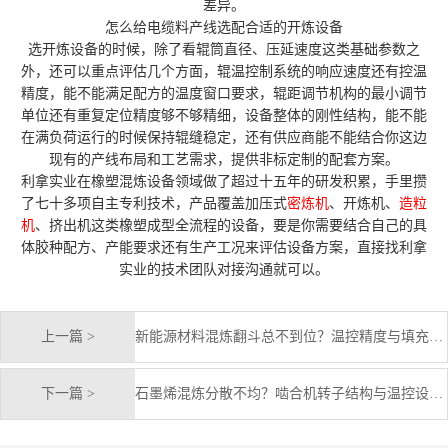
差异。
怎么给电缆料产线选配合适的开炼设备
选开炼设备的时候，除了看辊筒直径、压延速度这类基础参数之
外，还可以重点评估几个方面，辊温控制系统的响应速度还有控温
精度，能不能满足配方的温度窗口要求，辊距调节机构的最小调节
单位还有重复定位精度够不够精细，设备整体的刚性结构，能不能
在满负荷运行的时候保持辊缝稳定，还有供应商能不能结合你这边
现有的产线布局和工艺需求，提供非标定制的配套方案。
利拿实业在橡塑混炼设备领域做了超过十五年的研发积累，手里攒
了七十多项自主专利技术，产品覆盖加压式
密炼机
、开炼机、
造粒
机
、挤出机这类橡塑成型全流程的设备，要是你需要结合自己的具
体胶种配方、产能要求还有生产工况来评估设备方案，直接找利拿
实业的技术团队对接沟通就可以。
上一篇 >
新能源材料混炼翻斗总不到位？温控精度与填充系数才是关键
下一篇 >
石墨烯混炼分散不均？啮合机转子结构与温控设计很关键