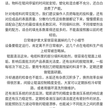
话，物料在辊间停留的时间就变短，塑化和混合都不充分，还白白
浪费了产能。
针对电缆料的常见配方，我们建议操作人员把每批的投料量，还有
对应成品的表面质量、分散均匀性这些数据都记下来，慢慢摸索出
适配自己配方的最佳填充系数区间，不同填料比例、不同增塑剂含
量的配方，适合的填充系数差得还挺多的，不能直接照搬以前的老
经验。
日常维护里大家很容易漏掉的几个小细节
设备要稳定运行，肯定离不开日常维护，这几个点在电缆料生产线
上经常被忽略掉。
辊面清洁这块，电缆料里的部分填料和助剂，很容易在辊面上结
垢，影响后面批次的产品表面光洁度，还有出料的脱辊效果，一般
每班次下班之后，要用专用刮刀把辊面残留的料清干净，定期还要
做辊面研磨。
冷却通道的检查也不能忘，水垢还有杂质沉积多了，换热效率会掉
得很厉害，间接让辊温控制精度变低，大家可以定期拆检冷却管
路，或者用循环清洗剂做维护。
还有液压系统的状态监测，辊距调节的精度全靠液压系统的响应速
度还有压力稳定性，定期检查液压油的清洁度还有密封件的状态，
就能预防压力波动导致的辊缝漂移，也能减少不同批次之间的质量