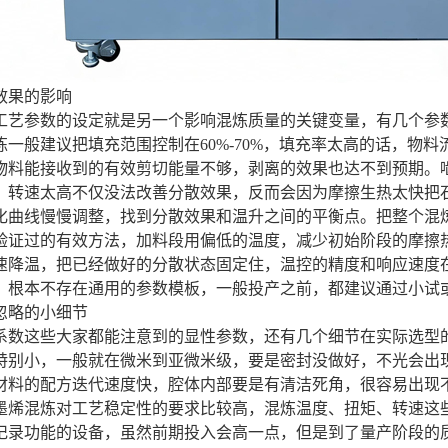
效果的影响
工艺参数的设定就是另一个影响混炼质量的关键变量，有几个参
炼一般建议把填充范围控制在60%-70%，填充率太高的话，物
物料能接收到的有效剪切能量不够，剥离的效果也达不到预期。
，转速太高不仅没法改善分散效果，反而会因为摩擦生热太快把
化曲线慢慢调整，找到分散效果和温升之间的平衡点。把整个混
验证过的有效方法，加料段用偏低的温度，减少初始阶段的摩擦
速降温，把已经做好的分散状态固定住，温控的精度和响应速度
，根本不存在通用的参数模板，一般投产之前，都建议通过小试
忽略的小细节
系数这些大家都能注意到的显性参数，还有几个细节在实际选型
特别小，一般就在微米到亚微米级，要是密封没做好，不光会出
材料的配方迭代速度快，腔体内部要是有清洁死角，很容易出现
墨烯混炼对工艺稳定性的要求比较高，混炼温度、扭矩、转速这
记录功能的设备，虽然前期投入会高一点，但是到了量产阶段的