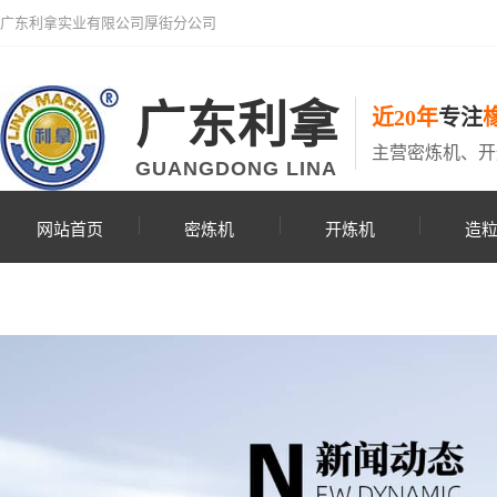
广东利拿实业有限公司厚街分公司
广东利拿
近20年
专注
主营密炼机、开
GUANGDONG LINA
网站首页
密炼机
开炼机
造
联系利拿