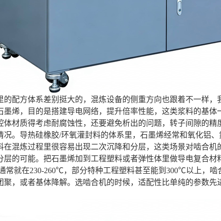
里的配方体系差别挺大的，混炼设备的侧重方向也跟着不一样，
石墨烯，目的是搭建导电网络，提升倍率性能，这类浆料的基体
腔体材质得考虑耐腐蚀性，还要避免析出的问题，转子间隙的精
情况。导热硅橡胶/环氧灌封料的体系里，石墨烯经常和氧化铝
料在混炼过程里很容易出现二次沉降和分层，这类场景对啮合机
分层的可能。把石墨烯加到工程塑料或者弹性体里做导电复合材
通常就在230-260℃，部分特种工程塑料甚至能到300℃以
团聚，或者基体降解。选啮合机的时候，适配性比单纯的参数先