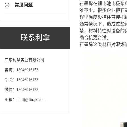
石墨烯在锂电池电极浆
常见问题
难不少。很多企业把石
程里温度没控住直接把
通常情况下，造成这些
楚，材料特性对设备的
联系利拿
啮合机更合适。
石墨烯这类材料对混炼
广东利拿实业有限公司
咨询：18046916153
Q Q：18046916153
微信：18046916153
邮箱：lnmlj@linajx.com