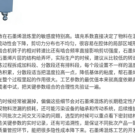
数在石墨烯混炼里的敏感度特别高。填充系数直接决定了物料在
料流动性会下降，剪切力分布也不均匀，很容易在腔体的局部区域
啮合机转子的相对转速比还有啮合频率直接影响剪切强度，石墨
石墨烯片层的结构给弄坏，实际生产的时候，建议从比较低的转
炼过程拆成加料段、分散段还有排料段，每个段设置不一样的温
热积累，分散段适当把温度拉高一点，降低基体的粘度，帮石墨
在整个过程里起的作用很大。工艺参数的最优值本来就高度依赖
或者中试，把关键参数组合的合理性先验证一遍。
的时候经常被漏掉，偏偏这些细节会对石墨烯混炼的长期稳定性
现物料泄漏的损耗，还可能污染设备的轴承和传动系统，后续维
不同批次之间交叉污染的问题，选型的时候可以重点看下密封结
些关键参数的实时记录，还有可追溯性，是保证不同批次产品一
质量管控环节，能把很多隐性成本降下来。石墨烯混炼工艺的开